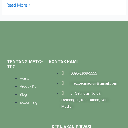
Read More »
TENTANG METC-
KONTAK KAMI
TEC
0895-2908-5555
Home
metctecmadiun@gmail.com
Produk Kami
Jl. Setinggil No.09,
Blog
Demangan, Kec.Taman, Kota
E-Learning
Madiun
KEBIJAKAN PRIVASI