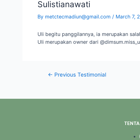
Sulistianawati
By
metctecmadiun@gmail.com
/
March 7, 
Uli begitu panggilannya, ia merupakan sala
Uli merupakan owner dari @dimsum.miss_u
←
Previous Testimonial
TENTA