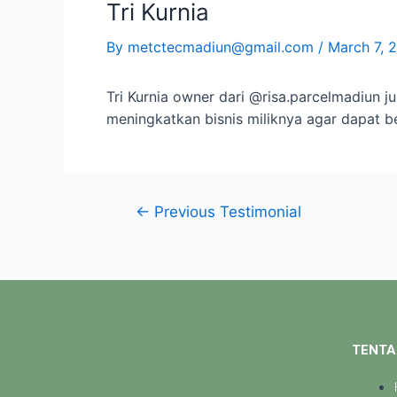
Tri Kurnia
By
metctecmadiun@gmail.com
/
March 7, 
Tri Kurnia owner dari @risa.parcelmadiun j
meningkatkan bisnis miliknya agar dapat ber
←
Previous Testimonial
TENTA