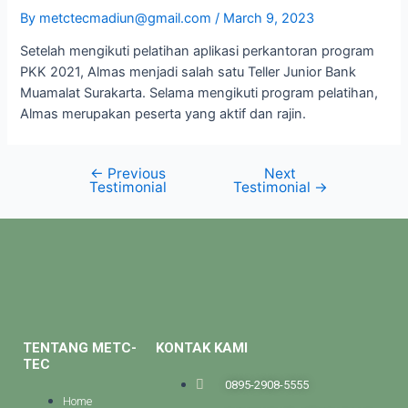
By
metctecmadiun@gmail.com
/
March 9, 2023
Setelah mengikuti pelatihan aplikasi perkantoran program
PKK 2021, Almas menjadi salah satu Teller Junior Bank
Muamalat Surakarta. Selama mengikuti program pelatihan,
Almas merupakan peserta yang aktif dan rajin.
←
Previous
Next
Testimonial
Testimonial
→
TENTANG METC-
KONTAK KAMI
TEC
0895-2908-5555
Home